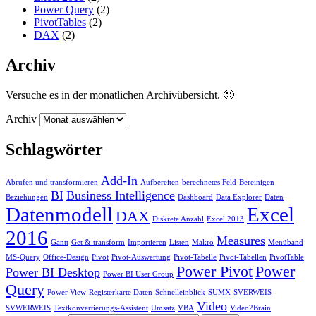
Power Query
(2)
PivotTables
(2)
DAX
(2)
Archiv
Versuche es in der monatlichen Archivübersicht. 🙂
Archiv
Schlagwörter
Add-In
Abrufen und transformieren
Aufbereiten
berechnetes Feld
Bereinigen
BI
Business Intelligence
Beziehungen
Dashboard
Data Explorer
Daten
Datenmodell
Excel
DAX
Diskrete Anzahl
Excel 2013
2016
Measures
Gantt
Get & transform
Importieren
Listen
Makro
Menüband
MS-Query
Office-Design
Pivot
Pivot-Auswertung
Pivot-Tabelle
Pivot-Tabellen
PivotTable
Power Pivot
Power
Power BI Desktop
Power BI User Group
Query
Power View
Registerkarte Daten
Schnelleinblick
SUMX
SVERWEIS
Video
SVWERWEIS
Textkonvertierungs-Assistent
Umsatz
VBA
Video2Brain