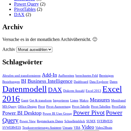
Power Query
(2)
PivotTables
(2)
DAX
(2)
Archiv
Versuche es in der monatlichen Archivübersicht. 🙂
Archiv
Schlagwörter
Add-In
Abrufen und transformieren
Aufbereiten
berechnetes Feld
Bereinigen
BI
Business Intelligence
Beziehungen
Dashboard
Data Explorer
Daten
Datenmodell
Excel
DAX
Diskrete Anzahl
Excel 2013
2016
Measures
Gantt
Get & transform
Importieren
Listen
Makro
Menüband
MS-Query
Office-Design
Pivot
Pivot-Auswertung
Pivot-Tabelle
Pivot-Tabellen
PivotTable
Power Pivot
Power
Power BI Desktop
Power BI User Group
Query
Power View
Registerkarte Daten
Schnelleinblick
SUMX
SVERWEIS
Video
SVWERWEIS
Textkonvertierungs-Assistent
Umsatz
VBA
Video2Brain