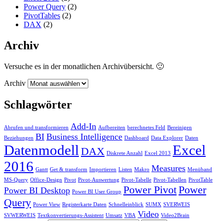
Power Query
(2)
PivotTables
(2)
DAX
(2)
Archiv
Versuche es in der monatlichen Archivübersicht. 🙂
Archiv
Schlagwörter
Add-In
Abrufen und transformieren
Aufbereiten
berechnetes Feld
Bereinigen
BI
Business Intelligence
Beziehungen
Dashboard
Data Explorer
Daten
Datenmodell
Excel
DAX
Diskrete Anzahl
Excel 2013
2016
Measures
Gantt
Get & transform
Importieren
Listen
Makro
Menüband
MS-Query
Office-Design
Pivot
Pivot-Auswertung
Pivot-Tabelle
Pivot-Tabellen
PivotTable
Power Pivot
Power
Power BI Desktop
Power BI User Group
Query
Power View
Registerkarte Daten
Schnelleinblick
SUMX
SVERWEIS
Video
SVWERWEIS
Textkonvertierungs-Assistent
Umsatz
VBA
Video2Brain