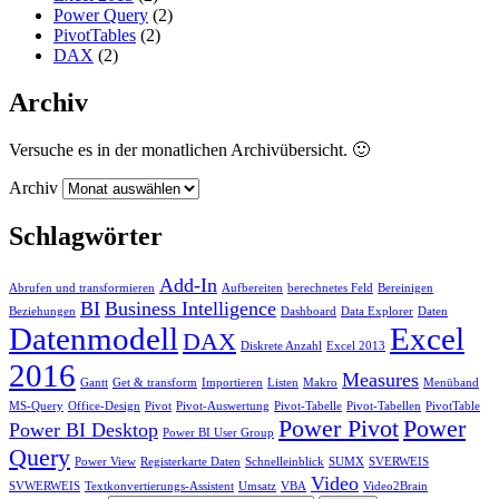
Power Query
(2)
PivotTables
(2)
DAX
(2)
Archiv
Versuche es in der monatlichen Archivübersicht. 🙂
Archiv
Schlagwörter
Add-In
Abrufen und transformieren
Aufbereiten
berechnetes Feld
Bereinigen
BI
Business Intelligence
Beziehungen
Dashboard
Data Explorer
Daten
Datenmodell
Excel
DAX
Diskrete Anzahl
Excel 2013
2016
Measures
Gantt
Get & transform
Importieren
Listen
Makro
Menüband
MS-Query
Office-Design
Pivot
Pivot-Auswertung
Pivot-Tabelle
Pivot-Tabellen
PivotTable
Power Pivot
Power
Power BI Desktop
Power BI User Group
Query
Power View
Registerkarte Daten
Schnelleinblick
SUMX
SVERWEIS
Video
SVWERWEIS
Textkonvertierungs-Assistent
Umsatz
VBA
Video2Brain