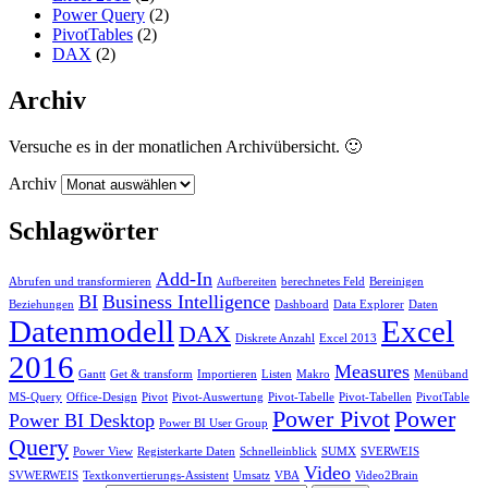
Power Query
(2)
PivotTables
(2)
DAX
(2)
Archiv
Versuche es in der monatlichen Archivübersicht. 🙂
Archiv
Schlagwörter
Add-In
Abrufen und transformieren
Aufbereiten
berechnetes Feld
Bereinigen
BI
Business Intelligence
Beziehungen
Dashboard
Data Explorer
Daten
Datenmodell
Excel
DAX
Diskrete Anzahl
Excel 2013
2016
Measures
Gantt
Get & transform
Importieren
Listen
Makro
Menüband
MS-Query
Office-Design
Pivot
Pivot-Auswertung
Pivot-Tabelle
Pivot-Tabellen
PivotTable
Power Pivot
Power
Power BI Desktop
Power BI User Group
Query
Power View
Registerkarte Daten
Schnelleinblick
SUMX
SVERWEIS
Video
SVWERWEIS
Textkonvertierungs-Assistent
Umsatz
VBA
Video2Brain