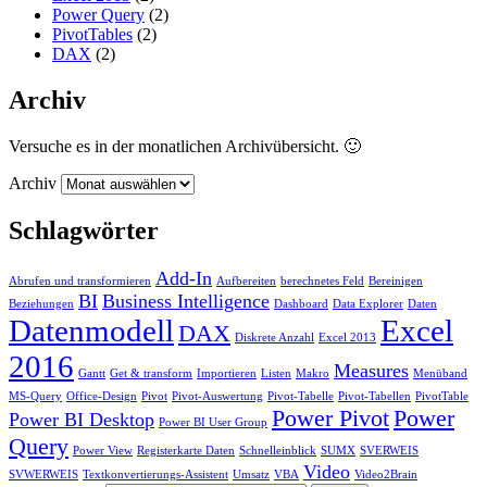
Power Query
(2)
PivotTables
(2)
DAX
(2)
Archiv
Versuche es in der monatlichen Archivübersicht. 🙂
Archiv
Schlagwörter
Add-In
Abrufen und transformieren
Aufbereiten
berechnetes Feld
Bereinigen
BI
Business Intelligence
Beziehungen
Dashboard
Data Explorer
Daten
Datenmodell
Excel
DAX
Diskrete Anzahl
Excel 2013
2016
Measures
Gantt
Get & transform
Importieren
Listen
Makro
Menüband
MS-Query
Office-Design
Pivot
Pivot-Auswertung
Pivot-Tabelle
Pivot-Tabellen
PivotTable
Power Pivot
Power
Power BI Desktop
Power BI User Group
Query
Power View
Registerkarte Daten
Schnelleinblick
SUMX
SVERWEIS
Video
SVWERWEIS
Textkonvertierungs-Assistent
Umsatz
VBA
Video2Brain