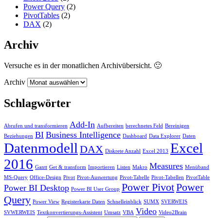
Power Query
(2)
PivotTables
(2)
DAX
(2)
Archiv
Versuche es in der monatlichen Archivübersicht. 🙂
Archiv
Schlagwörter
Add-In
Abrufen und transformieren
Aufbereiten
berechnetes Feld
Bereinigen
BI
Business Intelligence
Beziehungen
Dashboard
Data Explorer
Daten
Datenmodell
Excel
DAX
Diskrete Anzahl
Excel 2013
2016
Measures
Gantt
Get & transform
Importieren
Listen
Makro
Menüband
MS-Query
Office-Design
Pivot
Pivot-Auswertung
Pivot-Tabelle
Pivot-Tabellen
PivotTable
Power Pivot
Power
Power BI Desktop
Power BI User Group
Query
Power View
Registerkarte Daten
Schnelleinblick
SUMX
SVERWEIS
Video
SVWERWEIS
Textkonvertierungs-Assistent
Umsatz
VBA
Video2Brain