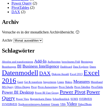
Power Query
(2)
PivotTables
(2)
DAX
(2)
Archiv
Versuche es in der monatlichen Archivübersicht. 🙂
Archiv
Schlagwörter
Add-In
Abrufen und transformieren
Aufbereiten
berechnetes Feld
Bereinigen
BI
Business Intelligence
Beziehungen
Dashboard
Data Explorer
Daten
Datenmodell
Excel
DAX
Diskrete Anzahl
Excel 2013
2016
Measures
Gantt
Get & transform
Importieren
Listen
Makro
Menüband
MS-Query
Office-Design
Pivot
Pivot-Auswertung
Pivot-Tabelle
Pivot-Tabellen
PivotTable
Power Pivot
Power
Power BI Desktop
Power BI User Group
Query
Power View
Registerkarte Daten
Schnelleinblick
SUMX
SVERWEIS
Video
SVWERWEIS
Textkonvertierungs-Assistent
Umsatz
VBA
Video2Brain