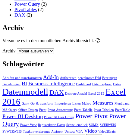
Power Query
(2)
PivotTables
(2)
DAX
(2)
Archiv
Versuche es in der monatlichen Archivübersicht. 🙂
Archiv
Schlagwörter
Add-In
Abrufen und transformieren
Aufbereiten
berechnetes Feld
Bereinigen
BI
Business Intelligence
Beziehungen
Dashboard
Data Explorer
Daten
Datenmodell
Excel
DAX
Diskrete Anzahl
Excel 2013
2016
Measures
Gantt
Get & transform
Importieren
Listen
Makro
Menüband
MS-Query
Office-Design
Pivot
Pivot-Auswertung
Pivot-Tabelle
Pivot-Tabellen
PivotTable
Power Pivot
Power
Power BI Desktop
Power BI User Group
Query
Power View
Registerkarte Daten
Schnelleinblick
SUMX
SVERWEIS
Video
SVWERWEIS
Textkonvertierungs-Assistent
Umsatz
VBA
Video2Brain