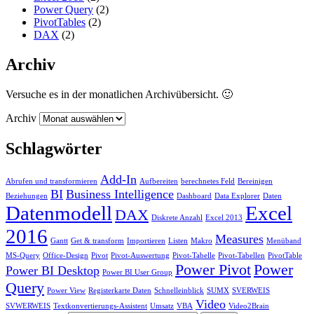
Power Query
(2)
PivotTables
(2)
DAX
(2)
Archiv
Versuche es in der monatlichen Archivübersicht. 🙂
Archiv
Schlagwörter
Add-In
Abrufen und transformieren
Aufbereiten
berechnetes Feld
Bereinigen
BI
Business Intelligence
Beziehungen
Dashboard
Data Explorer
Daten
Datenmodell
Excel
DAX
Diskrete Anzahl
Excel 2013
2016
Measures
Gantt
Get & transform
Importieren
Listen
Makro
Menüband
MS-Query
Office-Design
Pivot
Pivot-Auswertung
Pivot-Tabelle
Pivot-Tabellen
PivotTable
Power Pivot
Power
Power BI Desktop
Power BI User Group
Query
Power View
Registerkarte Daten
Schnelleinblick
SUMX
SVERWEIS
Video
SVWERWEIS
Textkonvertierungs-Assistent
Umsatz
VBA
Video2Brain