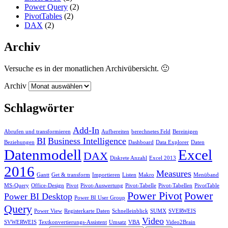
Power Query
(2)
PivotTables
(2)
DAX
(2)
Archiv
Versuche es in der monatlichen Archivübersicht. 🙂
Archiv
Schlagwörter
Add-In
Abrufen und transformieren
Aufbereiten
berechnetes Feld
Bereinigen
BI
Business Intelligence
Beziehungen
Dashboard
Data Explorer
Daten
Datenmodell
Excel
DAX
Diskrete Anzahl
Excel 2013
2016
Measures
Gantt
Get & transform
Importieren
Listen
Makro
Menüband
MS-Query
Office-Design
Pivot
Pivot-Auswertung
Pivot-Tabelle
Pivot-Tabellen
PivotTable
Power Pivot
Power
Power BI Desktop
Power BI User Group
Query
Power View
Registerkarte Daten
Schnelleinblick
SUMX
SVERWEIS
Video
SVWERWEIS
Textkonvertierungs-Assistent
Umsatz
VBA
Video2Brain