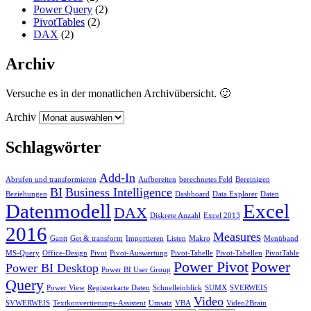
Power Query
(2)
PivotTables
(2)
DAX
(2)
Archiv
Versuche es in der monatlichen Archivübersicht. 🙂
Archiv
Schlagwörter
Add-In
Abrufen und transformieren
Aufbereiten
berechnetes Feld
Bereinigen
BI
Business Intelligence
Beziehungen
Dashboard
Data Explorer
Daten
Datenmodell
Excel
DAX
Diskrete Anzahl
Excel 2013
2016
Measures
Gantt
Get & transform
Importieren
Listen
Makro
Menüband
MS-Query
Office-Design
Pivot
Pivot-Auswertung
Pivot-Tabelle
Pivot-Tabellen
PivotTable
Power Pivot
Power
Power BI Desktop
Power BI User Group
Query
Power View
Registerkarte Daten
Schnelleinblick
SUMX
SVERWEIS
Video
SVWERWEIS
Textkonvertierungs-Assistent
Umsatz
VBA
Video2Brain