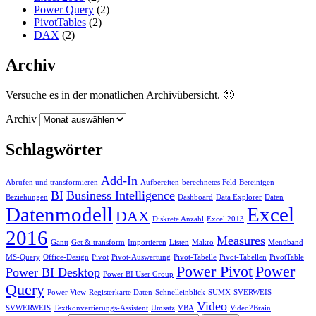
Power Query
(2)
PivotTables
(2)
DAX
(2)
Archiv
Versuche es in der monatlichen Archivübersicht. 🙂
Archiv
Schlagwörter
Add-In
Abrufen und transformieren
Aufbereiten
berechnetes Feld
Bereinigen
BI
Business Intelligence
Beziehungen
Dashboard
Data Explorer
Daten
Datenmodell
Excel
DAX
Diskrete Anzahl
Excel 2013
2016
Measures
Gantt
Get & transform
Importieren
Listen
Makro
Menüband
MS-Query
Office-Design
Pivot
Pivot-Auswertung
Pivot-Tabelle
Pivot-Tabellen
PivotTable
Power Pivot
Power
Power BI Desktop
Power BI User Group
Query
Power View
Registerkarte Daten
Schnelleinblick
SUMX
SVERWEIS
Video
SVWERWEIS
Textkonvertierungs-Assistent
Umsatz
VBA
Video2Brain