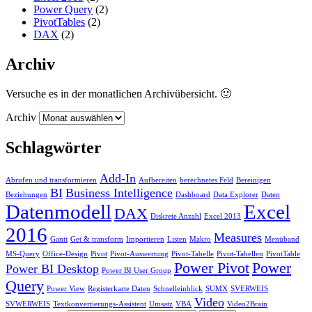
Power Query
(2)
PivotTables
(2)
DAX
(2)
Archiv
Versuche es in der monatlichen Archivübersicht. 🙂
Archiv
Schlagwörter
Add-In
Abrufen und transformieren
Aufbereiten
berechnetes Feld
Bereinigen
BI
Business Intelligence
Beziehungen
Dashboard
Data Explorer
Daten
Datenmodell
Excel
DAX
Diskrete Anzahl
Excel 2013
2016
Measures
Gantt
Get & transform
Importieren
Listen
Makro
Menüband
MS-Query
Office-Design
Pivot
Pivot-Auswertung
Pivot-Tabelle
Pivot-Tabellen
PivotTable
Power Pivot
Power
Power BI Desktop
Power BI User Group
Query
Power View
Registerkarte Daten
Schnelleinblick
SUMX
SVERWEIS
Video
SVWERWEIS
Textkonvertierungs-Assistent
Umsatz
VBA
Video2Brain