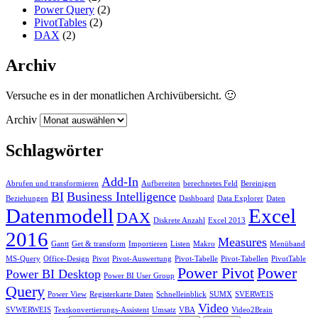
Power Query
(2)
PivotTables
(2)
DAX
(2)
Archiv
Versuche es in der monatlichen Archivübersicht. 🙂
Archiv
Schlagwörter
Add-In
Abrufen und transformieren
Aufbereiten
berechnetes Feld
Bereinigen
BI
Business Intelligence
Beziehungen
Dashboard
Data Explorer
Daten
Datenmodell
Excel
DAX
Diskrete Anzahl
Excel 2013
2016
Measures
Gantt
Get & transform
Importieren
Listen
Makro
Menüband
MS-Query
Office-Design
Pivot
Pivot-Auswertung
Pivot-Tabelle
Pivot-Tabellen
PivotTable
Power Pivot
Power
Power BI Desktop
Power BI User Group
Query
Power View
Registerkarte Daten
Schnelleinblick
SUMX
SVERWEIS
Video
SVWERWEIS
Textkonvertierungs-Assistent
Umsatz
VBA
Video2Brain