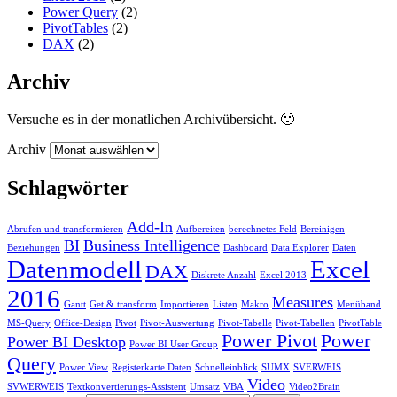
Power Query
(2)
PivotTables
(2)
DAX
(2)
Archiv
Versuche es in der monatlichen Archivübersicht. 🙂
Archiv
Schlagwörter
Add-In
Abrufen und transformieren
Aufbereiten
berechnetes Feld
Bereinigen
BI
Business Intelligence
Beziehungen
Dashboard
Data Explorer
Daten
Datenmodell
Excel
DAX
Diskrete Anzahl
Excel 2013
2016
Measures
Gantt
Get & transform
Importieren
Listen
Makro
Menüband
MS-Query
Office-Design
Pivot
Pivot-Auswertung
Pivot-Tabelle
Pivot-Tabellen
PivotTable
Power Pivot
Power
Power BI Desktop
Power BI User Group
Query
Power View
Registerkarte Daten
Schnelleinblick
SUMX
SVERWEIS
Video
SVWERWEIS
Textkonvertierungs-Assistent
Umsatz
VBA
Video2Brain