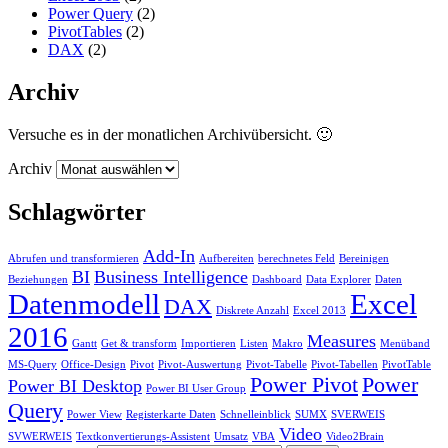
Power Query
(2)
PivotTables
(2)
DAX
(2)
Archiv
Versuche es in der monatlichen Archivübersicht. 🙂
Archiv
Schlagwörter
Add-In
Abrufen und transformieren
Aufbereiten
berechnetes Feld
Bereinigen
BI
Business Intelligence
Beziehungen
Dashboard
Data Explorer
Daten
Datenmodell
Excel
DAX
Diskrete Anzahl
Excel 2013
2016
Measures
Gantt
Get & transform
Importieren
Listen
Makro
Menüband
MS-Query
Office-Design
Pivot
Pivot-Auswertung
Pivot-Tabelle
Pivot-Tabellen
PivotTable
Power Pivot
Power
Power BI Desktop
Power BI User Group
Query
Power View
Registerkarte Daten
Schnelleinblick
SUMX
SVERWEIS
Video
SVWERWEIS
Textkonvertierungs-Assistent
Umsatz
VBA
Video2Brain