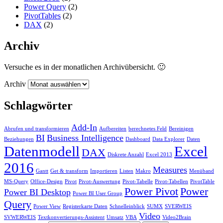
Power Query
(2)
PivotTables
(2)
DAX
(2)
Archiv
Versuche es in der monatlichen Archivübersicht. 🙂
Archiv
Schlagwörter
Add-In
Abrufen und transformieren
Aufbereiten
berechnetes Feld
Bereinigen
BI
Business Intelligence
Beziehungen
Dashboard
Data Explorer
Daten
Datenmodell
Excel
DAX
Diskrete Anzahl
Excel 2013
2016
Measures
Gantt
Get & transform
Importieren
Listen
Makro
Menüband
MS-Query
Office-Design
Pivot
Pivot-Auswertung
Pivot-Tabelle
Pivot-Tabellen
PivotTable
Power Pivot
Power
Power BI Desktop
Power BI User Group
Query
Power View
Registerkarte Daten
Schnelleinblick
SUMX
SVERWEIS
Video
SVWERWEIS
Textkonvertierungs-Assistent
Umsatz
VBA
Video2Brain