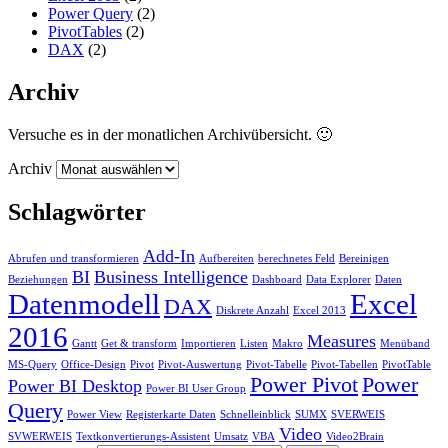
Power Query
(2)
PivotTables
(2)
DAX
(2)
Archiv
Versuche es in der monatlichen Archivübersicht. 🙂
Archiv
Schlagwörter
Add-In
Abrufen und transformieren
Aufbereiten
berechnetes Feld
Bereinigen
BI
Business Intelligence
Beziehungen
Dashboard
Data Explorer
Daten
Datenmodell
Excel
DAX
Diskrete Anzahl
Excel 2013
2016
Measures
Gantt
Get & transform
Importieren
Listen
Makro
Menüband
MS-Query
Office-Design
Pivot
Pivot-Auswertung
Pivot-Tabelle
Pivot-Tabellen
PivotTable
Power Pivot
Power
Power BI Desktop
Power BI User Group
Query
Power View
Registerkarte Daten
Schnelleinblick
SUMX
SVERWEIS
Video
SVWERWEIS
Textkonvertierungs-Assistent
Umsatz
VBA
Video2Brain