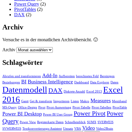
Power Query
(2)
PivotTables
(2)
DAX
(2)
Archiv
Versuche es in der monatlichen Archivübersicht. 🙂
Archiv
Schlagwörter
Add-In
Abrufen und transformieren
Aufbereiten
berechnetes Feld
Bereinigen
BI
Business Intelligence
Beziehungen
Dashboard
Data Explorer
Daten
Datenmodell
Excel
DAX
Diskrete Anzahl
Excel 2013
2016
Measures
Gantt
Get & transform
Importieren
Listen
Makro
Menüband
MS-Query
Office-Design
Pivot
Pivot-Auswertung
Pivot-Tabelle
Pivot-Tabellen
PivotTable
Power Pivot
Power
Power BI Desktop
Power BI User Group
Query
Power View
Registerkarte Daten
Schnelleinblick
SUMX
SVERWEIS
Video
SVWERWEIS
Textkonvertierungs-Assistent
Umsatz
VBA
Video2Brain