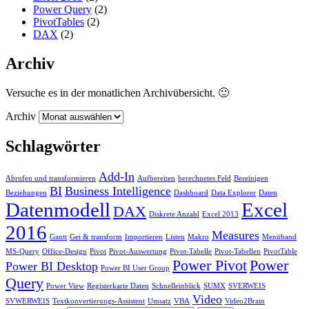
Power Query
(2)
PivotTables
(2)
DAX
(2)
Archiv
Versuche es in der monatlichen Archivübersicht. 🙂
Archiv
Schlagwörter
Add-In
Abrufen und transformieren
Aufbereiten
berechnetes Feld
Bereinigen
BI
Business Intelligence
Beziehungen
Dashboard
Data Explorer
Daten
Datenmodell
Excel
DAX
Diskrete Anzahl
Excel 2013
2016
Measures
Gantt
Get & transform
Importieren
Listen
Makro
Menüband
MS-Query
Office-Design
Pivot
Pivot-Auswertung
Pivot-Tabelle
Pivot-Tabellen
PivotTable
Power Pivot
Power
Power BI Desktop
Power BI User Group
Query
Power View
Registerkarte Daten
Schnelleinblick
SUMX
SVERWEIS
Video
SVWERWEIS
Textkonvertierungs-Assistent
Umsatz
VBA
Video2Brain