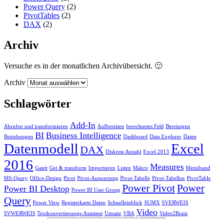
Power Query
(2)
PivotTables
(2)
DAX
(2)
Archiv
Versuche es in der monatlichen Archivübersicht. 🙂
Archiv
Schlagwörter
Add-In
Abrufen und transformieren
Aufbereiten
berechnetes Feld
Bereinigen
BI
Business Intelligence
Beziehungen
Dashboard
Data Explorer
Daten
Datenmodell
Excel
DAX
Diskrete Anzahl
Excel 2013
2016
Measures
Gantt
Get & transform
Importieren
Listen
Makro
Menüband
MS-Query
Office-Design
Pivot
Pivot-Auswertung
Pivot-Tabelle
Pivot-Tabellen
PivotTable
Power Pivot
Power
Power BI Desktop
Power BI User Group
Query
Power View
Registerkarte Daten
Schnelleinblick
SUMX
SVERWEIS
Video
SVWERWEIS
Textkonvertierungs-Assistent
Umsatz
VBA
Video2Brain