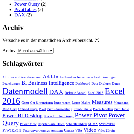
Power Query
(2)
PivotTables
(2)
DAX
(2)
Archiv
Versuche es in der monatlichen Archivübersicht. 🙂
Archiv
Schlagwörter
Add-In
Abrufen und transformieren
Aufbereiten
berechnetes Feld
Bereinigen
BI
Business Intelligence
Beziehungen
Dashboard
Data Explorer
Daten
Datenmodell
Excel
DAX
Diskrete Anzahl
Excel 2013
2016
Measures
Gantt
Get & transform
Importieren
Listen
Makro
Menüband
MS-Query
Office-Design
Pivot
Pivot-Auswertung
Pivot-Tabelle
Pivot-Tabellen
PivotTable
Power Pivot
Power
Power BI Desktop
Power BI User Group
Query
Power View
Registerkarte Daten
Schnelleinblick
SUMX
SVERWEIS
Video
SVWERWEIS
Textkonvertierungs-Assistent
Umsatz
VBA
Video2Brain