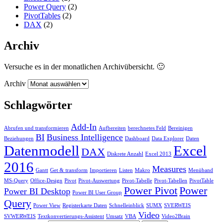
Power Query
(2)
PivotTables
(2)
DAX
(2)
Archiv
Versuche es in der monatlichen Archivübersicht. 🙂
Archiv
Schlagwörter
Add-In
Abrufen und transformieren
Aufbereiten
berechnetes Feld
Bereinigen
BI
Business Intelligence
Beziehungen
Dashboard
Data Explorer
Daten
Datenmodell
Excel
DAX
Diskrete Anzahl
Excel 2013
2016
Measures
Gantt
Get & transform
Importieren
Listen
Makro
Menüband
MS-Query
Office-Design
Pivot
Pivot-Auswertung
Pivot-Tabelle
Pivot-Tabellen
PivotTable
Power Pivot
Power
Power BI Desktop
Power BI User Group
Query
Power View
Registerkarte Daten
Schnelleinblick
SUMX
SVERWEIS
Video
SVWERWEIS
Textkonvertierungs-Assistent
Umsatz
VBA
Video2Brain