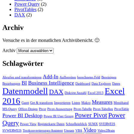
Power Query
(2)
PivotTables
(2)
DAX
(2)
Archiv
Versuche es in der monatlichen Archivübersicht. 🙂
Archiv
Schlagwörter
Add-In
Abrufen und transformieren
Aufbereiten
berechnetes Feld
Bereinigen
BI
Business Intelligence
Beziehungen
Dashboard
Data Explorer
Daten
Datenmodell
Excel
DAX
Diskrete Anzahl
Excel 2013
2016
Measures
Gantt
Get & transform
Importieren
Listen
Makro
Menüband
MS-Query
Office-Design
Pivot
Pivot-Auswertung
Pivot-Tabelle
Pivot-Tabellen
PivotTable
Power Pivot
Power
Power BI Desktop
Power BI User Group
Query
Power View
Registerkarte Daten
Schnelleinblick
SUMX
SVERWEIS
Video
SVWERWEIS
Textkonvertierungs-Assistent
Umsatz
VBA
Video2Brain