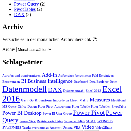
Power Query
(2)
PivotTables
(2)
DAX
(2)
Archiv
Versuche es in der monatlichen Archivübersicht. 🙂
Archiv
Schlagwörter
Add-In
Abrufen und transformieren
Aufbereiten
berechnetes Feld
Bereinigen
BI
Business Intelligence
Beziehungen
Dashboard
Data Explorer
Daten
Datenmodell
Excel
DAX
Diskrete Anzahl
Excel 2013
2016
Measures
Gantt
Get & transform
Importieren
Listen
Makro
Menüband
MS-Query
Office-Design
Pivot
Pivot-Auswertung
Pivot-Tabelle
Pivot-Tabellen
PivotTable
Power Pivot
Power
Power BI Desktop
Power BI User Group
Query
Power View
Registerkarte Daten
Schnelleinblick
SUMX
SVERWEIS
Video
SVWERWEIS
Textkonvertierungs-Assistent
Umsatz
VBA
Video2Brain