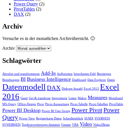
Power Query
(2)
PivotTables
(2)
DAX
(2)
Archiv
Versuche es in der monatlichen Archivübersicht. 🙂
Archiv
Schlagwörter
Add-In
Abrufen und transformieren
Aufbereiten
berechnetes Feld
Bereinigen
BI
Business Intelligence
Beziehungen
Dashboard
Data Explorer
Daten
Datenmodell
Excel
DAX
Diskrete Anzahl
Excel 2013
2016
Measures
Gantt
Get & transform
Importieren
Listen
Makro
Menüband
MS-Query
Office-Design
Pivot
Pivot-Auswertung
Pivot-Tabelle
Pivot-Tabellen
PivotTable
Power Pivot
Power
Power BI Desktop
Power BI User Group
Query
Power View
Registerkarte Daten
Schnelleinblick
SUMX
SVERWEIS
Video
SVWERWEIS
Textkonvertierungs-Assistent
Umsatz
VBA
Video2Brain