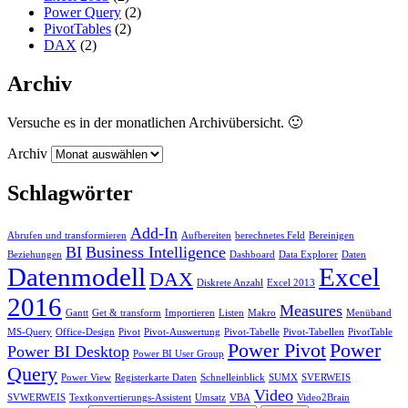
Power Query
(2)
PivotTables
(2)
DAX
(2)
Archiv
Versuche es in der monatlichen Archivübersicht. 🙂
Archiv
Schlagwörter
Add-In
Abrufen und transformieren
Aufbereiten
berechnetes Feld
Bereinigen
BI
Business Intelligence
Beziehungen
Dashboard
Data Explorer
Daten
Datenmodell
Excel
DAX
Diskrete Anzahl
Excel 2013
2016
Measures
Gantt
Get & transform
Importieren
Listen
Makro
Menüband
MS-Query
Office-Design
Pivot
Pivot-Auswertung
Pivot-Tabelle
Pivot-Tabellen
PivotTable
Power Pivot
Power
Power BI Desktop
Power BI User Group
Query
Power View
Registerkarte Daten
Schnelleinblick
SUMX
SVERWEIS
Video
SVWERWEIS
Textkonvertierungs-Assistent
Umsatz
VBA
Video2Brain