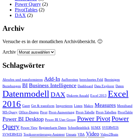
Power Query
(2)
PivotTables
(2)
DAX
(2)
Archiv
Versuche es in der monatlichen Archivübersicht. 🙂
Archiv
Schlagwörter
Add-In
Abrufen und transformieren
Aufbereiten
berechnetes Feld
Bereinigen
BI
Business Intelligence
Beziehungen
Dashboard
Data Explorer
Daten
Datenmodell
Excel
DAX
Diskrete Anzahl
Excel 2013
2016
Measures
Gantt
Get & transform
Importieren
Listen
Makro
Menüband
MS-Query
Office-Design
Pivot
Pivot-Auswertung
Pivot-Tabelle
Pivot-Tabellen
PivotTable
Power Pivot
Power
Power BI Desktop
Power BI User Group
Query
Power View
Registerkarte Daten
Schnelleinblick
SUMX
SVERWEIS
Video
SVWERWEIS
Textkonvertierungs-Assistent
Umsatz
VBA
Video2Brain