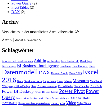
Power Query
(2)
PivotTables
(2)
DAX
(2)
Archiv
Versuche es in der monatlichen Archivübersicht. 🙂
Archiv
Schlagwörter
Add-In
Abrufen und transformieren
Aufbereiten
berechnetes Feld
Bereinigen
BI
Business Intelligence
Beziehungen
Dashboard
Data Explorer
Daten
Datenmodell
Excel
DAX
Diskrete Anzahl
Excel 2013
2016
Measures
Gantt
Get & transform
Importieren
Listen
Makro
Menüband
MS-Query
Office-Design
Pivot
Pivot-Auswertung
Pivot-Tabelle
Pivot-Tabellen
PivotTable
Power Pivot
Power
Power BI Desktop
Power BI User Group
Query
Power View
Registerkarte Daten
Schnelleinblick
SUMX
SVERWEIS
Video
SVWERWEIS
Textkonvertierungs-Assistent
Umsatz
VBA
Video2Brain