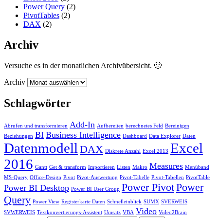
Power Query
(2)
PivotTables
(2)
DAX
(2)
Archiv
Versuche es in der monatlichen Archivübersicht. 🙂
Archiv
Schlagwörter
Add-In
Abrufen und transformieren
Aufbereiten
berechnetes Feld
Bereinigen
BI
Business Intelligence
Beziehungen
Dashboard
Data Explorer
Daten
Datenmodell
Excel
DAX
Diskrete Anzahl
Excel 2013
2016
Measures
Gantt
Get & transform
Importieren
Listen
Makro
Menüband
MS-Query
Office-Design
Pivot
Pivot-Auswertung
Pivot-Tabelle
Pivot-Tabellen
PivotTable
Power Pivot
Power
Power BI Desktop
Power BI User Group
Query
Power View
Registerkarte Daten
Schnelleinblick
SUMX
SVERWEIS
Video
SVWERWEIS
Textkonvertierungs-Assistent
Umsatz
VBA
Video2Brain