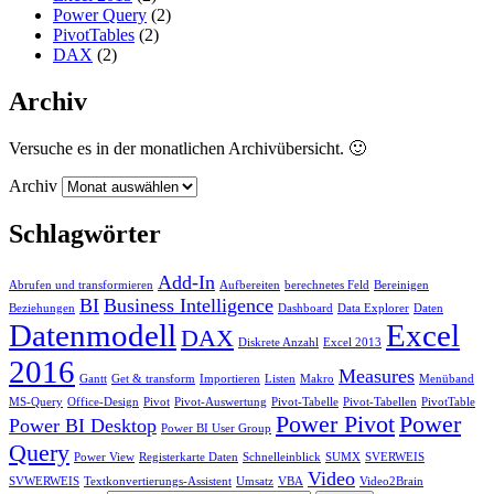
Power Query
(2)
PivotTables
(2)
DAX
(2)
Archiv
Versuche es in der monatlichen Archivübersicht. 🙂
Archiv
Schlagwörter
Add-In
Abrufen und transformieren
Aufbereiten
berechnetes Feld
Bereinigen
BI
Business Intelligence
Beziehungen
Dashboard
Data Explorer
Daten
Datenmodell
Excel
DAX
Diskrete Anzahl
Excel 2013
2016
Measures
Gantt
Get & transform
Importieren
Listen
Makro
Menüband
MS-Query
Office-Design
Pivot
Pivot-Auswertung
Pivot-Tabelle
Pivot-Tabellen
PivotTable
Power Pivot
Power
Power BI Desktop
Power BI User Group
Query
Power View
Registerkarte Daten
Schnelleinblick
SUMX
SVERWEIS
Video
SVWERWEIS
Textkonvertierungs-Assistent
Umsatz
VBA
Video2Brain