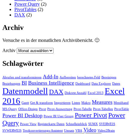
Power Query
(2)
PivotTables
(2)
DAX
(2)
Archiv
Versuche es in der monatlichen Archivübersicht. 🙂
Archiv
Schlagwörter
Add-In
Abrufen und transformieren
Aufbereiten
berechnetes Feld
Bereinigen
BI
Business Intelligence
Beziehungen
Dashboard
Data Explorer
Daten
Datenmodell
Excel
DAX
Diskrete Anzahl
Excel 2013
2016
Measures
Gantt
Get & transform
Importieren
Listen
Makro
Menüband
MS-Query
Office-Design
Pivot
Pivot-Auswertung
Pivot-Tabelle
Pivot-Tabellen
PivotTable
Power Pivot
Power
Power BI Desktop
Power BI User Group
Query
Power View
Registerkarte Daten
Schnelleinblick
SUMX
SVERWEIS
Video
SVWERWEIS
Textkonvertierungs-Assistent
Umsatz
VBA
Video2Brain