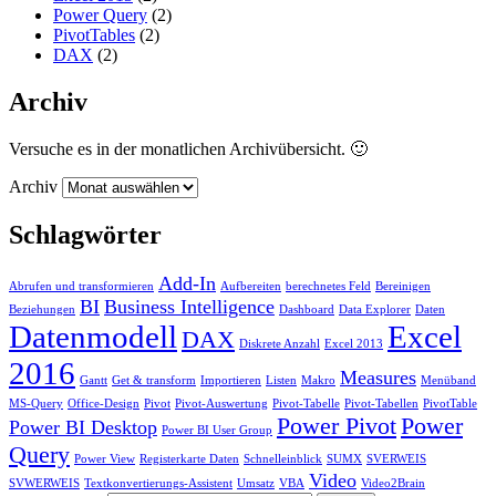
Power Query
(2)
PivotTables
(2)
DAX
(2)
Archiv
Versuche es in der monatlichen Archivübersicht. 🙂
Archiv
Schlagwörter
Add-In
Abrufen und transformieren
Aufbereiten
berechnetes Feld
Bereinigen
BI
Business Intelligence
Beziehungen
Dashboard
Data Explorer
Daten
Datenmodell
Excel
DAX
Diskrete Anzahl
Excel 2013
2016
Measures
Gantt
Get & transform
Importieren
Listen
Makro
Menüband
MS-Query
Office-Design
Pivot
Pivot-Auswertung
Pivot-Tabelle
Pivot-Tabellen
PivotTable
Power Pivot
Power
Power BI Desktop
Power BI User Group
Query
Power View
Registerkarte Daten
Schnelleinblick
SUMX
SVERWEIS
Video
SVWERWEIS
Textkonvertierungs-Assistent
Umsatz
VBA
Video2Brain