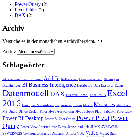
Power Query
(2)
PivotTables
(2)
DAX
(2)
Archiv
Versuche es in der monatlichen Archivübersicht. 🙂
Archiv
Schlagwörter
Add-In
Abrufen und transformieren
Aufbereiten
berechnetes Feld
Bereinigen
BI
Business Intelligence
Beziehungen
Dashboard
Data Explorer
Daten
Datenmodell
Excel
DAX
Diskrete Anzahl
Excel 2013
2016
Measures
Gantt
Get & transform
Importieren
Listen
Makro
Menüband
MS-Query
Office-Design
Pivot
Pivot-Auswertung
Pivot-Tabelle
Pivot-Tabellen
PivotTable
Power Pivot
Power
Power BI Desktop
Power BI User Group
Query
Power View
Registerkarte Daten
Schnelleinblick
SUMX
SVERWEIS
Video
SVWERWEIS
Textkonvertierungs-Assistent
Umsatz
VBA
Video2Brain