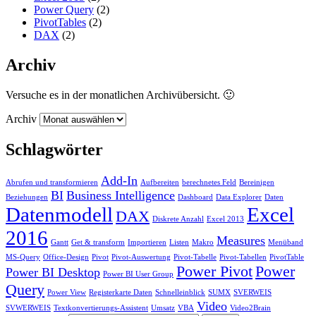
Power Query
(2)
PivotTables
(2)
DAX
(2)
Archiv
Versuche es in der monatlichen Archivübersicht. 🙂
Archiv
Schlagwörter
Add-In
Abrufen und transformieren
Aufbereiten
berechnetes Feld
Bereinigen
BI
Business Intelligence
Beziehungen
Dashboard
Data Explorer
Daten
Datenmodell
Excel
DAX
Diskrete Anzahl
Excel 2013
2016
Measures
Gantt
Get & transform
Importieren
Listen
Makro
Menüband
MS-Query
Office-Design
Pivot
Pivot-Auswertung
Pivot-Tabelle
Pivot-Tabellen
PivotTable
Power Pivot
Power
Power BI Desktop
Power BI User Group
Query
Power View
Registerkarte Daten
Schnelleinblick
SUMX
SVERWEIS
Video
SVWERWEIS
Textkonvertierungs-Assistent
Umsatz
VBA
Video2Brain