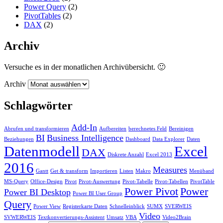
Power Query
(2)
PivotTables
(2)
DAX
(2)
Archiv
Versuche es in der monatlichen Archivübersicht. 🙂
Archiv
Schlagwörter
Add-In
Abrufen und transformieren
Aufbereiten
berechnetes Feld
Bereinigen
BI
Business Intelligence
Beziehungen
Dashboard
Data Explorer
Daten
Datenmodell
Excel
DAX
Diskrete Anzahl
Excel 2013
2016
Measures
Gantt
Get & transform
Importieren
Listen
Makro
Menüband
MS-Query
Office-Design
Pivot
Pivot-Auswertung
Pivot-Tabelle
Pivot-Tabellen
PivotTable
Power Pivot
Power
Power BI Desktop
Power BI User Group
Query
Power View
Registerkarte Daten
Schnelleinblick
SUMX
SVERWEIS
Video
SVWERWEIS
Textkonvertierungs-Assistent
Umsatz
VBA
Video2Brain