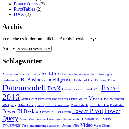
Power Query
(2)
PivotTables
(2)
DAX
(2)
Archiv
Versuche es in der monatlichen Archivübersicht. 🙂
Archiv
Schlagwörter
Add-In
Abrufen und transformieren
Aufbereiten
berechnetes Feld
Bereinigen
BI
Business Intelligence
Beziehungen
Dashboard
Data Explorer
Daten
Datenmodell
Excel
DAX
Diskrete Anzahl
Excel 2013
2016
Measures
Gantt
Get & transform
Importieren
Listen
Makro
Menüband
MS-Query
Office-Design
Pivot
Pivot-Auswertung
Pivot-Tabelle
Pivot-Tabellen
PivotTable
Power Pivot
Power
Power BI Desktop
Power BI User Group
Query
Power View
Registerkarte Daten
Schnelleinblick
SUMX
SVERWEIS
Video
SVWERWEIS
Textkonvertierungs-Assistent
Umsatz
VBA
Video2Brain