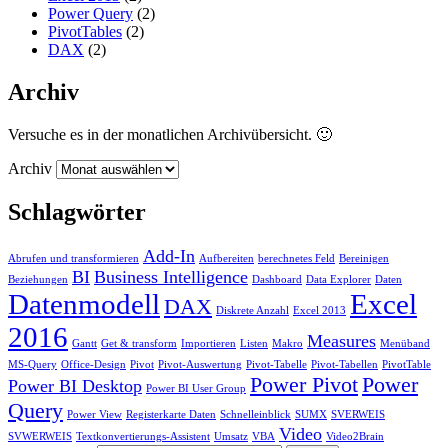
Power Query
(2)
PivotTables
(2)
DAX
(2)
Archiv
Versuche es in der monatlichen Archivübersicht. 🙂
Archiv
Schlagwörter
Add-In
Abrufen und transformieren
Aufbereiten
berechnetes Feld
Bereinigen
BI
Business Intelligence
Beziehungen
Dashboard
Data Explorer
Daten
Datenmodell
Excel
DAX
Diskrete Anzahl
Excel 2013
2016
Measures
Gantt
Get & transform
Importieren
Listen
Makro
Menüband
MS-Query
Office-Design
Pivot
Pivot-Auswertung
Pivot-Tabelle
Pivot-Tabellen
PivotTable
Power Pivot
Power
Power BI Desktop
Power BI User Group
Query
Power View
Registerkarte Daten
Schnelleinblick
SUMX
SVERWEIS
Video
SVWERWEIS
Textkonvertierungs-Assistent
Umsatz
VBA
Video2Brain