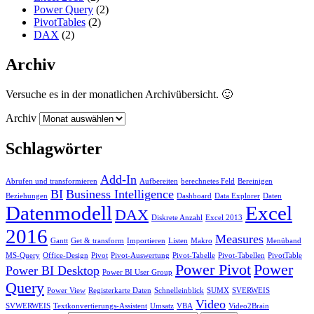
Power Query
(2)
PivotTables
(2)
DAX
(2)
Archiv
Versuche es in der monatlichen Archivübersicht. 🙂
Archiv
Schlagwörter
Add-In
Abrufen und transformieren
Aufbereiten
berechnetes Feld
Bereinigen
BI
Business Intelligence
Beziehungen
Dashboard
Data Explorer
Daten
Datenmodell
Excel
DAX
Diskrete Anzahl
Excel 2013
2016
Measures
Gantt
Get & transform
Importieren
Listen
Makro
Menüband
MS-Query
Office-Design
Pivot
Pivot-Auswertung
Pivot-Tabelle
Pivot-Tabellen
PivotTable
Power Pivot
Power
Power BI Desktop
Power BI User Group
Query
Power View
Registerkarte Daten
Schnelleinblick
SUMX
SVERWEIS
Video
SVWERWEIS
Textkonvertierungs-Assistent
Umsatz
VBA
Video2Brain