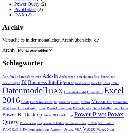
Power Query
(2)
PivotTables
(2)
DAX
(2)
Archiv
Versuche es in der monatlichen Archivübersicht. 🙂
Archiv
Schlagwörter
Add-In
Abrufen und transformieren
Aufbereiten
berechnetes Feld
Bereinigen
BI
Business Intelligence
Beziehungen
Dashboard
Data Explorer
Daten
Datenmodell
Excel
DAX
Diskrete Anzahl
Excel 2013
2016
Measures
Gantt
Get & transform
Importieren
Listen
Makro
Menüband
MS-Query
Office-Design
Pivot
Pivot-Auswertung
Pivot-Tabelle
Pivot-Tabellen
PivotTable
Power Pivot
Power
Power BI Desktop
Power BI User Group
Query
Power View
Registerkarte Daten
Schnelleinblick
SUMX
SVERWEIS
Video
SVWERWEIS
Textkonvertierungs-Assistent
Umsatz
VBA
Video2Brain