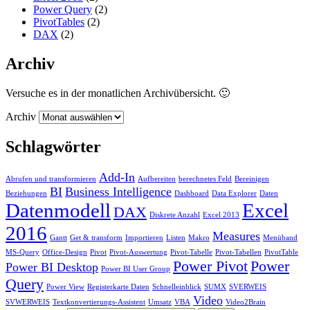
Power Query
(2)
PivotTables
(2)
DAX
(2)
Archiv
Versuche es in der monatlichen Archivübersicht. 🙂
Archiv
Schlagwörter
Add-In
Abrufen und transformieren
Aufbereiten
berechnetes Feld
Bereinigen
BI
Business Intelligence
Beziehungen
Dashboard
Data Explorer
Daten
Datenmodell
Excel
DAX
Diskrete Anzahl
Excel 2013
2016
Measures
Gantt
Get & transform
Importieren
Listen
Makro
Menüband
MS-Query
Office-Design
Pivot
Pivot-Auswertung
Pivot-Tabelle
Pivot-Tabellen
PivotTable
Power Pivot
Power
Power BI Desktop
Power BI User Group
Query
Power View
Registerkarte Daten
Schnelleinblick
SUMX
SVERWEIS
Video
SVWERWEIS
Textkonvertierungs-Assistent
Umsatz
VBA
Video2Brain