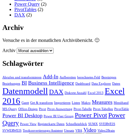
Power Query
(2)
PivotTables
(2)
DAX
(2)
Archiv
Versuche es in der monatlichen Archivübersicht. 🙂
Archiv
Schlagwörter
Add-In
Abrufen und transformieren
Aufbereiten
berechnetes Feld
Bereinigen
BI
Business Intelligence
Beziehungen
Dashboard
Data Explorer
Daten
Datenmodell
Excel
DAX
Diskrete Anzahl
Excel 2013
2016
Measures
Gantt
Get & transform
Importieren
Listen
Makro
Menüband
MS-Query
Office-Design
Pivot
Pivot-Auswertung
Pivot-Tabelle
Pivot-Tabellen
PivotTable
Power Pivot
Power
Power BI Desktop
Power BI User Group
Query
Power View
Registerkarte Daten
Schnelleinblick
SUMX
SVERWEIS
Video
SVWERWEIS
Textkonvertierungs-Assistent
Umsatz
VBA
Video2Brain