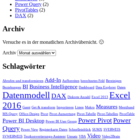
Power Query
(2)
PivotTables
(2)
DAX
(2)
Archiv
Versuche es in der monatlichen Archivübersicht. 🙂
Archiv
Schlagwörter
Add-In
Abrufen und transformieren
Aufbereiten
berechnetes Feld
Bereinigen
BI
Business Intelligence
Beziehungen
Dashboard
Data Explorer
Daten
Datenmodell
Excel
DAX
Diskrete Anzahl
Excel 2013
2016
Measures
Gantt
Get & transform
Importieren
Listen
Makro
Menüband
MS-Query
Office-Design
Pivot
Pivot-Auswertung
Pivot-Tabelle
Pivot-Tabellen
PivotTable
Power Pivot
Power
Power BI Desktop
Power BI User Group
Query
Power View
Registerkarte Daten
Schnelleinblick
SUMX
SVERWEIS
Video
SVWERWEIS
Textkonvertierungs-Assistent
Umsatz
VBA
Video2Brain