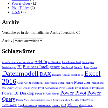
Power Query
(2)
PivotTables
(2)
DAX
(2)
Archiv
Versuche es in der monatlichen Archivübersicht. 🙂
Archiv
Schlagwörter
Add-In
Abrufen und transformieren
Aufbereiten
berechnetes Feld
Bereinigen
BI
Business Intelligence
Beziehungen
Dashboard
Data Explorer
Daten
Datenmodell
Excel
DAX
Diskrete Anzahl
Excel 2013
2016
Measures
Gantt
Get & transform
Importieren
Listen
Makro
Menüband
MS-Query
Office-Design
Pivot
Pivot-Auswertung
Pivot-Tabelle
Pivot-Tabellen
PivotTable
Power Pivot
Power
Power BI Desktop
Power BI User Group
Query
Power View
Registerkarte Daten
Schnelleinblick
SUMX
SVERWEIS
Video
SVWERWEIS
Textkonvertierungs-Assistent
Umsatz
VBA
Video2Brain