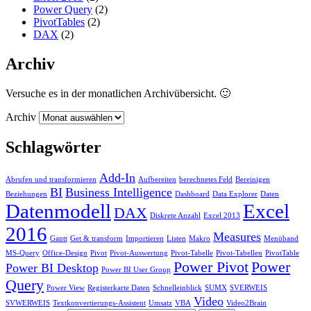
Power Query
(2)
PivotTables
(2)
DAX
(2)
Archiv
Versuche es in der monatlichen Archivübersicht. 🙂
Archiv
Schlagwörter
Add-In
Abrufen und transformieren
Aufbereiten
berechnetes Feld
Bereinigen
BI
Business Intelligence
Beziehungen
Dashboard
Data Explorer
Daten
Datenmodell
Excel
DAX
Diskrete Anzahl
Excel 2013
2016
Measures
Gantt
Get & transform
Importieren
Listen
Makro
Menüband
MS-Query
Office-Design
Pivot
Pivot-Auswertung
Pivot-Tabelle
Pivot-Tabellen
PivotTable
Power Pivot
Power
Power BI Desktop
Power BI User Group
Query
Power View
Registerkarte Daten
Schnelleinblick
SUMX
SVERWEIS
Video
SVWERWEIS
Textkonvertierungs-Assistent
Umsatz
VBA
Video2Brain