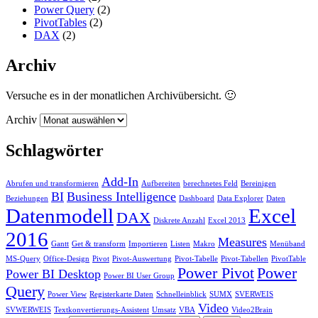
Power Query
(2)
PivotTables
(2)
DAX
(2)
Archiv
Versuche es in der monatlichen Archivübersicht. 🙂
Archiv
Schlagwörter
Add-In
Abrufen und transformieren
Aufbereiten
berechnetes Feld
Bereinigen
BI
Business Intelligence
Beziehungen
Dashboard
Data Explorer
Daten
Datenmodell
Excel
DAX
Diskrete Anzahl
Excel 2013
2016
Measures
Gantt
Get & transform
Importieren
Listen
Makro
Menüband
MS-Query
Office-Design
Pivot
Pivot-Auswertung
Pivot-Tabelle
Pivot-Tabellen
PivotTable
Power Pivot
Power
Power BI Desktop
Power BI User Group
Query
Power View
Registerkarte Daten
Schnelleinblick
SUMX
SVERWEIS
Video
SVWERWEIS
Textkonvertierungs-Assistent
Umsatz
VBA
Video2Brain