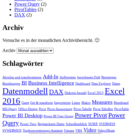
Power Query
(2)
PivotTables
(2)
DAX
(2)
Archiv
Versuche es in der monatlichen Archivübersicht. 🙂
Archiv
Schlagwörter
Add-In
Abrufen und transformieren
Aufbereiten
berechnetes Feld
Bereinigen
BI
Business Intelligence
Beziehungen
Dashboard
Data Explorer
Daten
Datenmodell
Excel
DAX
Diskrete Anzahl
Excel 2013
2016
Measures
Gantt
Get & transform
Importieren
Listen
Makro
Menüband
MS-Query
Office-Design
Pivot
Pivot-Auswertung
Pivot-Tabelle
Pivot-Tabellen
PivotTable
Power Pivot
Power
Power BI Desktop
Power BI User Group
Query
Power View
Registerkarte Daten
Schnelleinblick
SUMX
SVERWEIS
Video
SVWERWEIS
Textkonvertierungs-Assistent
Umsatz
VBA
Video2Brain