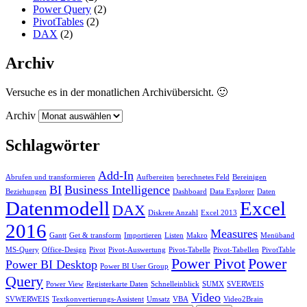
Power Query
(2)
PivotTables
(2)
DAX
(2)
Archiv
Versuche es in der monatlichen Archivübersicht. 🙂
Archiv
Schlagwörter
Add-In
Abrufen und transformieren
Aufbereiten
berechnetes Feld
Bereinigen
BI
Business Intelligence
Beziehungen
Dashboard
Data Explorer
Daten
Datenmodell
Excel
DAX
Diskrete Anzahl
Excel 2013
2016
Measures
Gantt
Get & transform
Importieren
Listen
Makro
Menüband
MS-Query
Office-Design
Pivot
Pivot-Auswertung
Pivot-Tabelle
Pivot-Tabellen
PivotTable
Power Pivot
Power
Power BI Desktop
Power BI User Group
Query
Power View
Registerkarte Daten
Schnelleinblick
SUMX
SVERWEIS
Video
SVWERWEIS
Textkonvertierungs-Assistent
Umsatz
VBA
Video2Brain