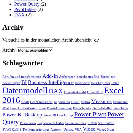
Power Query
(2)
PivotTables
(2)
DAX
(2)
Archiv
Versuche es in der monatlichen Archivübersicht. 🙂
Archiv
Schlagwörter
Add-In
Abrufen und transformieren
Aufbereiten
berechnetes Feld
Bereinigen
BI
Business Intelligence
Beziehungen
Dashboard
Data Explorer
Daten
Datenmodell
Excel
DAX
Diskrete Anzahl
Excel 2013
2016
Measures
Gantt
Get & transform
Importieren
Listen
Makro
Menüband
MS-Query
Office-Design
Pivot
Pivot-Auswertung
Pivot-Tabelle
Pivot-Tabellen
PivotTable
Power Pivot
Power
Power BI Desktop
Power BI User Group
Query
Power View
Registerkarte Daten
Schnelleinblick
SUMX
SVERWEIS
Video
SVWERWEIS
Textkonvertierungs-Assistent
Umsatz
VBA
Video2Brain